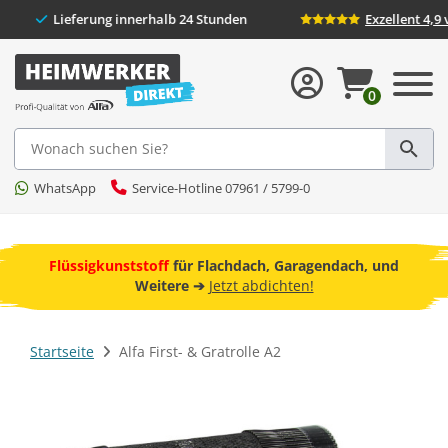
ckversand
Lieferung innerhalb 24 Stunden
E
0
Suche
WhatsApp
Service-Hotline 07961 / 5799-0
ebot
Flachdach, Garagendach, und
Freunde werben und 10 Prozen
➔
Jetzt abdichten!
kostenlos anmeld
Startseite
Alfa First- & Gratrolle A2