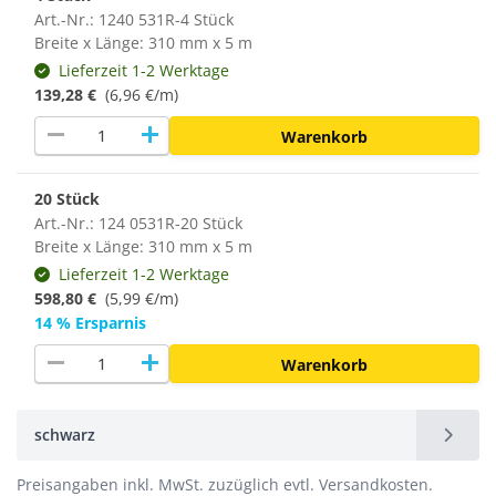
Art.-Nr.: 1240 531R-4 Stück
Breite x Länge: 310 mm x 5 m
Lieferzeit 1-2 Werktage
139,28 €
(6,96 €/m)
remove
add
Warenkorb
20 Stück
Art.-Nr.: 124 0531R-20 Stück
Breite x Länge: 310 mm x 5 m
Lieferzeit 1-2 Werktage
598,80 €
(
5,99 €/m
)
14 % Ersparnis
remove
add
Warenkorb
schwarz
Preisangaben inkl. MwSt. zuzüglich evtl. Versandkosten.