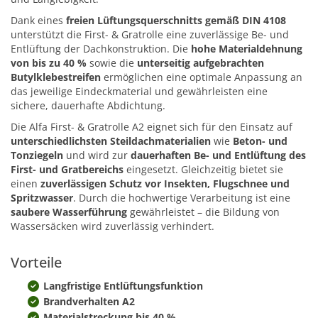
Dank eines
freien Lüftungsquerschnitts gemäß DIN 4108
unterstützt die First- & Gratrolle eine zuverlässige Be- und
Entlüftung der Dachkonstruktion. Die
hohe Materialdehnung
von bis zu 40 %
sowie die
unterseitig aufgebrachten
Butylklebestreifen
ermöglichen eine optimale Anpassung an
das jeweilige Eindeckmaterial und gewährleisten eine
sichere, dauerhafte Abdichtung.
Die Alfa First- & Gratrolle A2 eignet sich für den Einsatz auf
unterschiedlichsten Steildachmaterialien
wie
Beton- und
Tonziegeln
und wird zur
dauerhaften Be- und Entlüftung des
First- und Gratbereichs
eingesetzt. Gleichzeitig bietet sie
einen
zuverlässigen Schutz vor Insekten, Flugschnee und
Spritzwasser
. Durch die hochwertige Verarbeitung ist eine
saubere Wasserführung
gewährleistet – die Bildung von
Wassersäcken wird zuverlässig verhindert.
Vorteile
Langfristige Entlüftungsfunktion
Brandverhalten A2
Materialstreckung bis 40 %