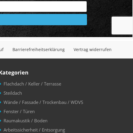
uf
Barrierefreiheitserklärung
Vertrag widerrufen
Kategorien
Flachdach / Keller / Terrasse
Steildach
Wände / Fassade / Trockenbau / WDVS
Fenster / Türen
Raumakustik / Boden
Arbeitssicherheit / Entsorgung