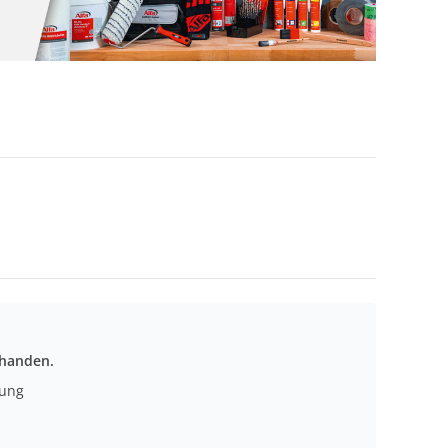
rhanden.
nung