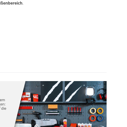
ußenbereich
.
nem
gen:
 die