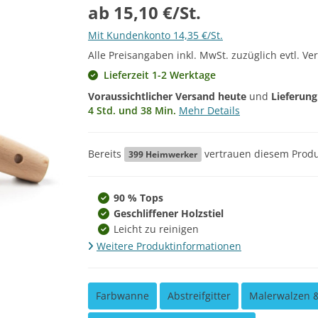
ab 15,10 €/St.
Mit Kundenkonto 14,35 €/St.
Alle Preisangaben inkl. MwSt. zuzüglich evtl. Ve
Lieferzeit 1-2 Werktage
Voraussichtlicher Versand heute
und
Lieferun
4 Std. und 38 Min.
Mehr Details
Bereits
vertrauen diesem Produ
399
Heimwerker
90 % Tops
Geschliffener Holzstiel
Leicht zu reinigen
Weitere Produktinformationen
Farbwanne
Abstreifgitter
Malerwalzen 