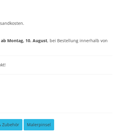
rsandkosten.
g ab
Montag, 10. August
, bei Bestellung innerhalb von
kt!
& Zubehör
Malerpinsel