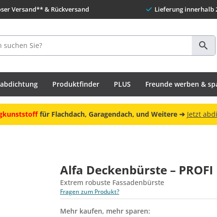
oser Versand** & Rückversand
Lieferung innerhalb 
habdichtung
Produktfinder
PLUS
Freunde werben & sp
gkunststoff
für Flachdach, Garagendach, und Weitere ➔
Jetzt abd
Alfa Deckenbürste – PROFI
Extrem robuste Fassadenbürste
Fragen zum Produkt?
Mehr kaufen, mehr sparen: