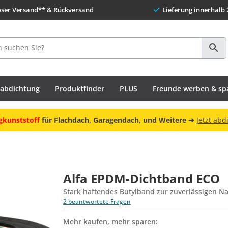
oser Versand** & Rückversand
Lieferung innerhalb 
habdichtung
Produktfinder
PLUS
Freunde werben & sp
gkunststoff
für Flachdach, Garagendach, und Weitere ➔
Jetzt abd
Alfa EPDM-Dichtband ECO
Stark haftendes Butylband zur zuverlässigen N
2 beantwortete Fragen
Mehr kaufen, mehr sparen: