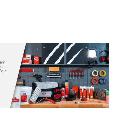
nem
gen:
 die