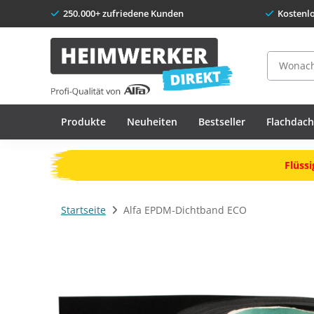
250.000+ zufriedene Kunden
Kostenl
Suche
Produkte
Neuheiten
Bestseller
Flachdac
Flüssi
Startseite
Alfa EPDM-Dichtband ECO