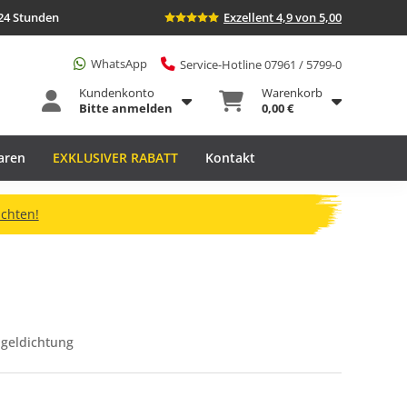
24 Stunden
Exzellent 4,9 von 5,00
WhatsApp
Service-Hotline 07961 / 5799-0
Kundenkonto
Warenkorb
Bitte anmelden
0,00 €
aren
EXKLUSIVER RABATT
Kontakt
ichten!
ageldichtung