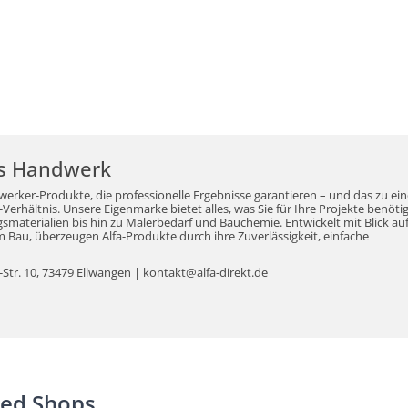
r's Handwerk
werker-Produkte, die professionelle Ergebnisse garantieren – und das zu ei
erhältnis. Unsere Eigenmarke bietet alles, was Sie für Ihre Projekte benöti
aterialien bis hin zu Malerbedarf und Bauchemie. Entwickelt mit Blick auf
Bau, überzeugen Alfa-Produkte durch ihre Zuverlässigkeit, einfache
tr. 10, 73479 Ellwangen | kontakt@alfa-direkt.de
ted Shops