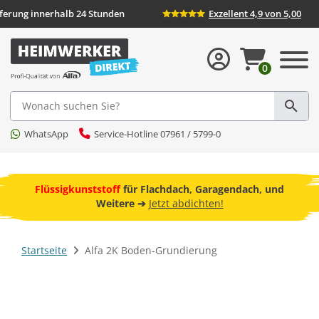
Lieferung innerhalb 24 Stunden
Exzellent 4,9 von 5,00
0
Suche
WhatsApp
Service-Hotline 07961 / 5799-0
ebot
Flüssigkunststoff
für Flachdach, Garagendach, und
F
Weitere ➔
Jetzt abdichten!
Startseite
Alfa 2K Boden-Grundierung