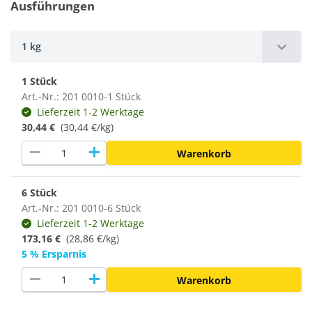
Ausführungen
1 kg
1 Stück
Art.-Nr.: 201 0010-1 Stück
Lieferzeit 1-2 Werktage
30,44 €
(30,44 €/kg)
remove
add
Warenkorb
6 Stück
Art.-Nr.: 201 0010-6 Stück
Lieferzeit 1-2 Werktage
173,16 €
(
28,86 €/kg
)
5 % Ersparnis
remove
add
Warenkorb