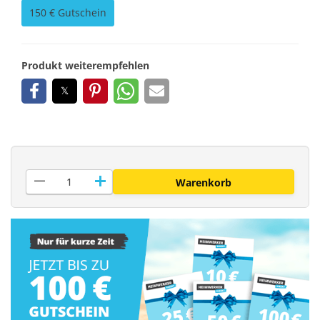
150 € Gutschein
Produkt weiterempfehlen
remove
add
Warenkorb