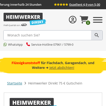
eferung innerhalb 24 Stunden
Exzellent 4,9 von 5,00
0
Suche
WhatsApp
Service-Hotline 07961 / 5799-0
ebot
Flüssigkunststoff
für Flachdach, Garagendach, und
F
Weitere ➔
Jetzt abdichten!
Startseite
Heimwerker Direkt 75 € Gutschein