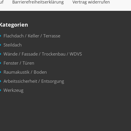
uf
Barrierefreiheitserklärung
Vertrag widerrufen
Kategorien
Flachdach / Keller / Terrasse
Steildach
Wände / Fassade / Trockenbau / WDVS
Fenster / Türen
Raumakustik / Boden
Arbeitssicherheit / Entsorgung
Werkzeug