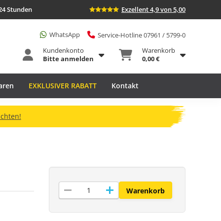
24 Stunden
Exzellent 4,9 von 5,00
WhatsApp
Service-Hotline 07961 / 5799-0
Kundenkonto
Warenkorb
Bitte anmelden
0,00 €
aren
EXKLUSIVER RABATT
Kontakt
ichten!
remove
add
Warenkorb