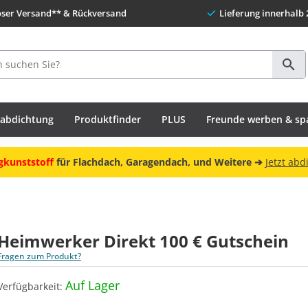
oser Versand** & Rückversand
Lieferung innerhalb 
habdichtung
Produktfinder
PLUS
Freunde werben & sp
gkunststoff
für Flachdach, Garagendach, und Weitere ➔
Jetzt abd
Heimwerker Direkt 100 € Gutschein
Fragen zum Produkt?
Auf Lager
Verfügbarkeit: