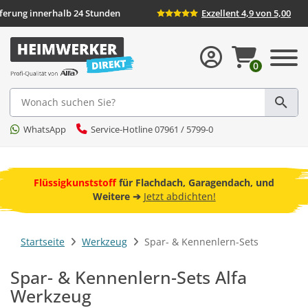
eferung innerhalb 24 Stunden
Exzellent 4,9 von 5,00
0
Suche
WhatsApp
Service-Hotline 07961 / 5799-0
ebot
Flüssigkunststoff
für Flachdach, Garagendach, und
F
Weitere ➔
Jetzt abdichten!
Startseite
Werkzeug
Spar- & Kennenlern-Sets
Spar- & Kennenlern-Sets Alfa
Werkzeug