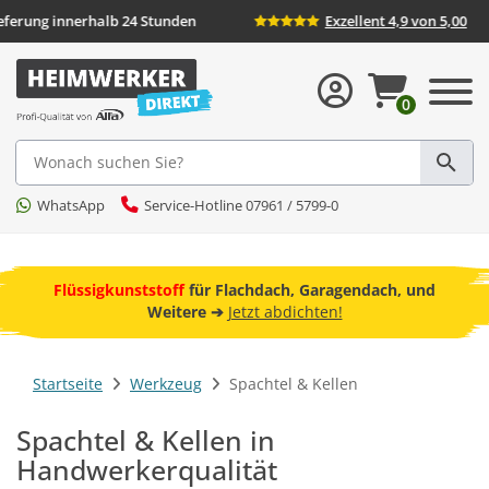
nd
Lieferung innerhalb 24 Stunden
Exzellent
0
Suche
WhatsApp
Service-Hotline 07961 / 5799-0
ebot
Flüssigkunststoff
für Flachdach, Garagendach, und
F
Weitere ➔
Jetzt abdichten!
Startseite
Werkzeug
Spachtel & Kellen
Spachtel & Kellen in
Handwerkerqualität