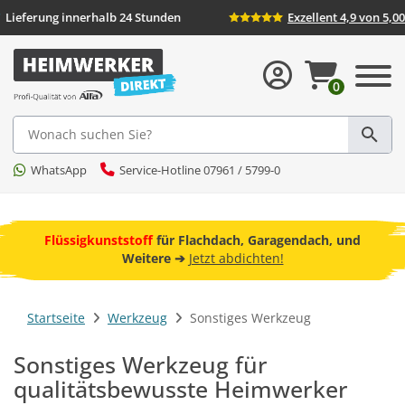
rsand
Lieferung innerhalb 24 Stunden
Exzel
0
Suche
WhatsApp
Service-Hotline 07961 / 5799-0
ebot
Flüssigkunststoff
für Flachdach, Garagendach, und
Freu
Weitere ➔
Jetzt abdichten!
Startseite
Werkzeug
Sonstiges Werkzeug
Sonstiges Werkzeug für
qualitätsbewusste Heimwerker