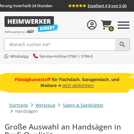
Lieferung innerhalb 24 Stunden
Exzellent 4,9 von 5,00
0
Suche
WhatsApp
Service-Hotline 07961 / 5799-0
ebot
Flüssigkunststoff
für Flachdach, Garagendach, und
F
Weitere ➔
Jetzt abdichten!
Startseite
Werkzeug
Sägen & Sägeblätter
Handsägen
Große Auswahl an Handsägen in