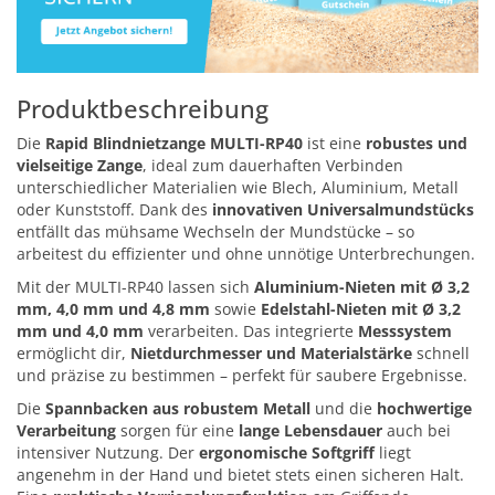
Produktbeschreibung
Die
Rapid Blindnietzange MULTI-RP40
ist eine
robustes und
vielseitige Zange
, ideal zum dauerhaften Verbinden
unterschiedlicher Materialien wie Blech, Aluminium, Metall
oder Kunststoff. Dank des
innovativen Universalmundstücks
entfällt das mühsame Wechseln der Mundstücke – so
arbeitest du effizienter und ohne unnötige Unterbrechungen.
Mit der MULTI-RP40 lassen sich
Aluminium-Nieten mit Ø 3,2
mm, 4,0 mm und 4,8 mm
sowie
Edelstahl-Nieten mit Ø 3,2
mm und 4,0 mm
verarbeiten. Das integrierte
Messsystem
ermöglicht dir,
Nietdurchmesser und Materialstärke
schnell
und präzise zu bestimmen – perfekt für saubere Ergebnisse.
Die
Spannbacken aus robustem Metall
und die
hochwertige
Verarbeitung
sorgen für eine
lange Lebensdauer
auch bei
intensiver Nutzung. Der
ergonomische Softgriff
liegt
angenehm in der Hand und bietet stets einen sicheren Halt.