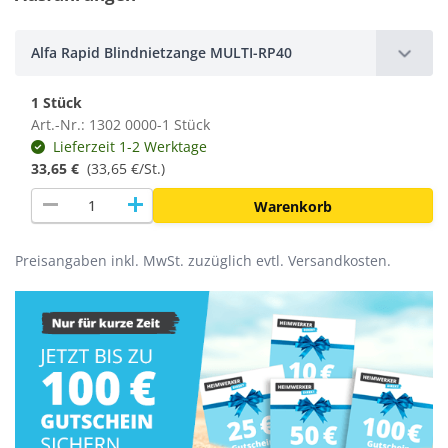
Alfa Rapid Blindnietzange MULTI-RP40
1 Stück
Art.-Nr.: 1302 0000-1 Stück
Lieferzeit 1-2 Werktage
33,65 €
(
33,65 €/St.
)
remove
add
Warenkorb
Preisangaben inkl. MwSt. zuzüglich evtl. Versandkosten.