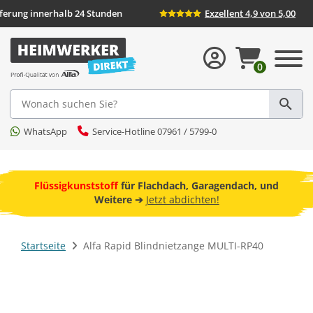
eferung innerhalb 24 Stunden
Exzellent 4,9 von 5,00
0
Suche
WhatsApp
Service-Hotline 07961 / 5799-0
ebot
Flüssigkunststoff
für Flachdach, Garagendach, und
F
Weitere ➔
Jetzt abdichten!
Startseite
Alfa Rapid Blindnietzange MULTI-RP40