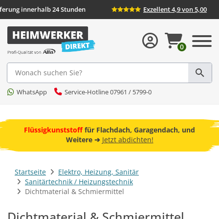
eferung innerhalb 24 Stunden
Exzellent 4,9 von 5,00
0
Suche
WhatsApp
Service-Hotline 07961 / 5799-0
ebot
Flüssigkunststoff
für Flachdach, Garagendach, und
F
Weitere ➔
Jetzt abdichten!
Startseite
Elektro, Heizung, Sanitär
Sanitärtechnik / Heizungstechnik
Dichtmaterial & Schmiermittel
Dichtmaterial & Schmiermittel