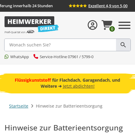
eferung innerhalb 24 Stunden
Exzellent 4,9 von 5,00
0
Suche
WhatsApp
Service-Hotline 07961 / 5799-0
ebot
Flüssigkunststoff
für Flachdach, Garagendach, und
F
Weitere ➔
Jetzt abdichten!
Startseite
Hinweise zur Batterieentsorgung
Hinweise zur Batterieentsorgung