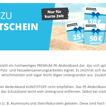
 stellt ein hochwertiges PREMIUM-PE-Abdeckband dar, das sich opt
 Putz- und Fassadensanierungsarbeiten eignet. Es zeichnet sich dur
n, verschmutzten und sogar leicht öligen Untergründen aus. Zusätz
arnier Abdeckband KUNSTSTOFF nicht empfohlen. Das PE-Abdeckband 
ch das Schutzband leicht vom Untergrund entfernen. Selbst bei ni
en (z. B. Aluminium) und Stein/Naturstein geboten. Diese sind ho