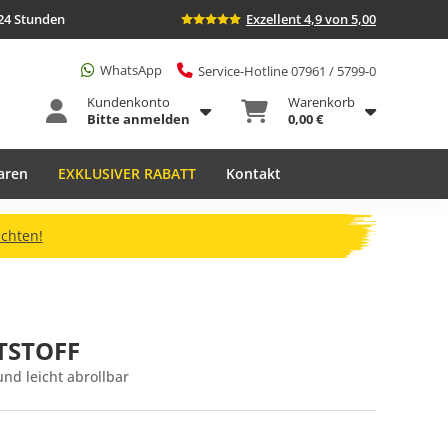
24 Stunden
Exzellent 4,9 von 5,00
WhatsApp
Service-Hotline 07961 / 5799-0
Kundenkonto
Warenkorb
Bitte anmelden
0,00 €
aren
EXKLUSIVER RABATT
Kontakt
ichten!
TSTOFF
nd leicht abrollbar