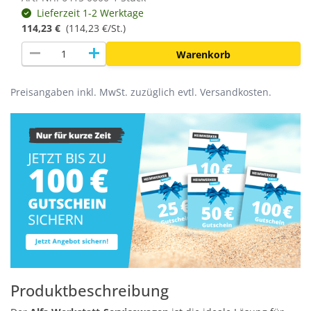
Lieferzeit 1-2 Werktage
114,23 €
(
114,23 €/St.
)
remove
add
Warenkorb
Preisangaben inkl. MwSt. zuzüglich evtl. Versandkosten.
Produktbeschreibung