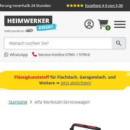
eferung innerhalb 24 Stunden
Exzellent 4,9 von 5,00
0
Suche
WhatsApp
Service-Hotline 07961 / 5799-0
ebot
Flüssigkunststoff
für Flachdach, Garagendach, und
F
Weitere ➔
Jetzt abdichten!
Startseite
Alfa Werkstatt-Servicewagen