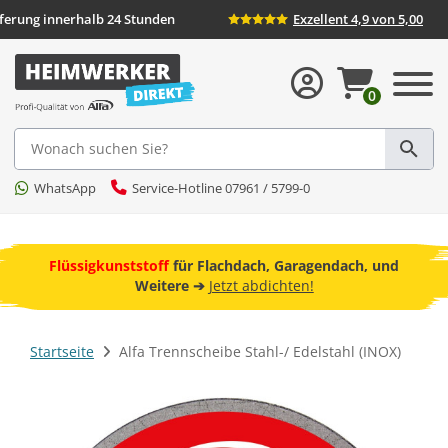
Lieferung innerhalb 24 Stunden
Exzellent 4,9 von 5,0
0
Suche
WhatsApp
Service-Hotline 07961 / 5799-0
ebot
Flüssigkunststoff
für Flachdach, Garagendach, und
F
Weitere ➔
Jetzt abdichten!
Startseite
Alfa Trennscheibe Stahl-/ Edelstahl (INOX)