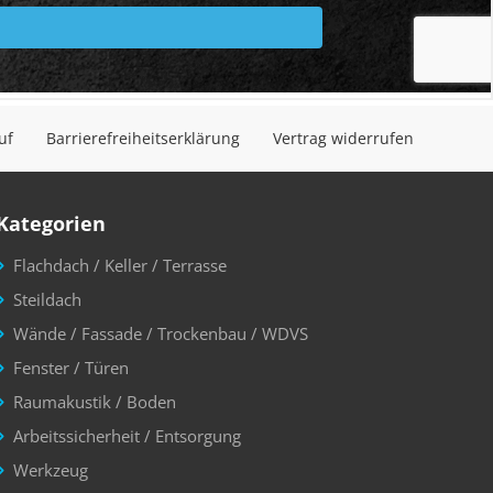
uf
Barrierefreiheitserklärung
Vertrag widerrufen
Kategorien
Flachdach / Keller / Terrasse
Steildach
Wände / Fassade / Trockenbau / WDVS
Fenster / Türen
Raumakustik / Boden
Arbeitssicherheit / Entsorgung
Werkzeug