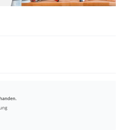
rhanden.
nung