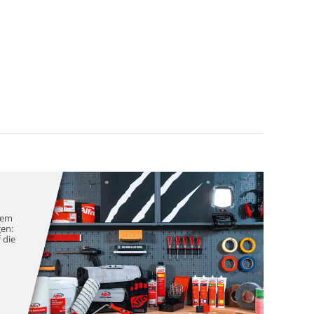
nem
gen:
 die