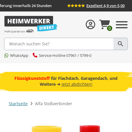
eferung innerhalb 24 Stunden
Exzellent 4,9 von 5,00
0
Suche
WhatsApp
Service-Hotline 07961 / 5799-0
ebot
Flüssigkunststoff
für Flachdach, Garagendach, und
F
Weitere ➔
Jetzt abdichten!
Startseite
Alfa Stoßverbinder