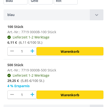
Blau
Gelb
Rot
blau
100 Stück
Art.-Nr.: 7719 0000B-100 Stück
Lieferzeit 1-2 Werktage
6,11 €
(6,11 €/100 St.)
remove
add
Warenkorb
500 Stück
Art.-Nr.: 7719 0000B-500 Stück
Lieferzeit 1-2 Werktage
29,25 €
(
5,85 €/100 St.
)
4 % Ersparnis
remove
add
Warenkorb