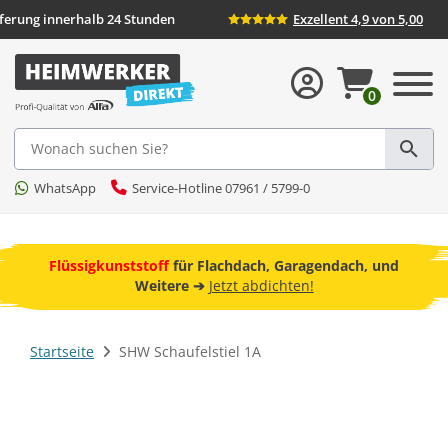
ieferung innerhalb 24 Stunden
Exzellent 4,9 von 5,00
0
Suche
WhatsApp
Service-Hotline 07961 / 5799-0
ebot
Flüssigkunststoff
für Flachdach, Garagendach, und
F
Weitere ➔
Jetzt abdichten!
Startseite
SHW Schaufelstiel 1A