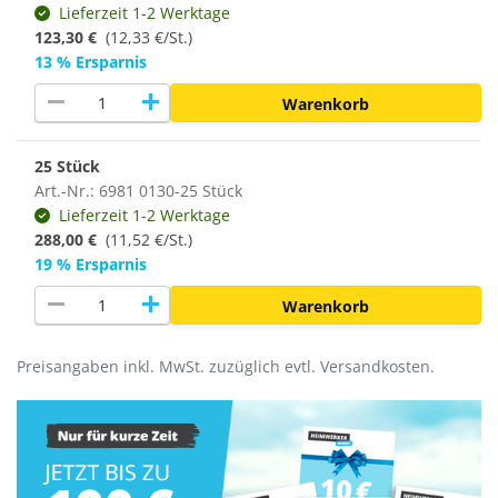
Lieferzeit 1-2 Werktage
123,30 €
(12,33 €/St.)
13 % Ersparnis
remove
add
Warenkorb
25 Stück
Art.-Nr.: 6981 0130-25 Stück
Lieferzeit 1-2 Werktage
288,00 €
(
11,52 €/St.
)
19 % Ersparnis
remove
add
Warenkorb
Preisangaben inkl. MwSt. zuzüglich evtl. Versandkosten.