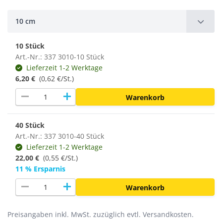
10 cm
10 Stück
Art.-Nr.: 337 3010-10 Stück
Lieferzeit 1-2 Werktage
6,20 €
(0,62 €/St.)
remove
add
Warenkorb
40 Stück
Art.-Nr.: 337 3010-40 Stück
Lieferzeit 1-2 Werktage
22,00 €
(
0,55 €/St.
)
11 % Ersparnis
remove
add
Warenkorb
Preisangaben inkl. MwSt. zuzüglich evtl. Versandkosten.