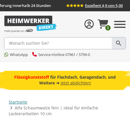
eferung innerhalb 24 Stunden
Exzellent 4,9 von 5,00
0
Suche
WhatsApp
Service-Hotline 07961 / 5799-0
ebot
Flüssigkunststoff
für Flachdach, Garagendach, und
F
Weitere ➔
Jetzt abdichten!
Startseite
Alfa Schaumwalze fein | ideal für einfache
Lackierarbeiten 10 cm