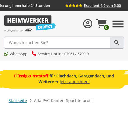
Lieferung innerhalb 24 Stunden
Exzellent 4,9 von 5,00
0
Suche
WhatsApp
Service-Hotline 07961 / 5799-0
ebot
Flüssigkunststoff
für Flachdach, Garagendach, und
F
Weitere ➔
Jetzt abdichten!
Startseite
Alfa PVC Kanten-Spachtelprofil