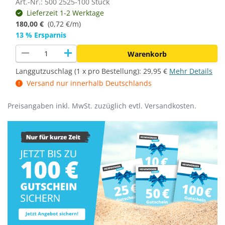
Art.-Nr.: 500 2525-100 Stück
Lieferzeit 1-2 Werktage
180,00 €
(
0,72 €/m
)
13 % Ersparnis
remove
add
Warenkorb
Langgutzuschlag (1 x pro Bestellung):
29,95 €
Mehr Details
Versand nur innerhalb Deutschlands
Preisangaben inkl. MwSt. zuzüglich evtl. Versandkosten.