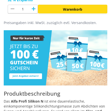
remove
add
Warenkorb
Preisangaben inkl. MwSt. zuzüglich evtl. Versandkosten.
Produktbeschreibung
Das
Alfa Profi Silikon N
ist eine dauerelastische,
einkomponentige Silikondichtungsmasse zum Abdichten von