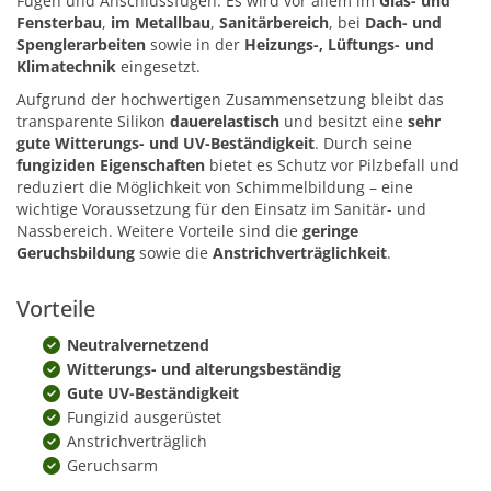
Fugen und Anschlussfugen. Es wird vor allem im
Glas- und
Fensterbau
,
im Metallbau
,
Sanitärbereich
, bei
Dach- und
Spenglerarbeiten
sowie in der
Heizungs-, Lüftungs- und
Klimatechnik
eingesetzt.
Aufgrund der hochwertigen Zusammensetzung bleibt das
transparente Silikon
dau­er­elas­tisch
und besitzt eine
sehr
gute Witterungs- und UV-Beständigkeit
. Durch seine
fungiziden Eigenschaften
bietet es Schutz vor Pilzbefall und
reduziert die Möglichkeit von Schimmelbildung – eine
wichtige Voraussetzung für den Einsatz im Sanitär- und
Nassbereich. Weitere Vorteile sind die
geringe
Geruchsbildung
sowie die
Anstrichverträglichkeit
.
Vorteile
Neutralvernetzend
Witterungs- und alterungsbeständig
Gute UV-Beständigkeit
Fungizid ausgerüstet
Anstrichverträglich
Geruchsarm