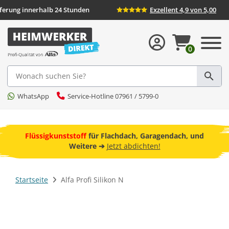
eferung innerhalb 24 Stunden
Exzellent 4,9 von 5,00
0
Suche
WhatsApp
Service-Hotline 07961 / 5799-0
ebot
Flüssigkunststoff
für Flachdach, Garagendach, und
F
Weitere ➔
Jetzt abdichten!
Startseite
Alfa Profi Silikon N