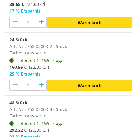
88,68 €
(24,63 €/l)
17 % Ersparnis
remove
add
Warenkorb
24 Stück
Art.-Nr.: 752 0300K-24 Stück
Farbe: transparent
Lieferzeit 1-2 Werktage
160,56 €
(22,30 €/l)
25 % Ersparnis
remove
add
Warenkorb
48 Stück
Art.-Nr.: 752 0300K-48 Stück
Farbe: transparent
Lieferzeit 1-2 Werktage
292,32 €
(
20,30 €/l
)
32 % Ersparnis