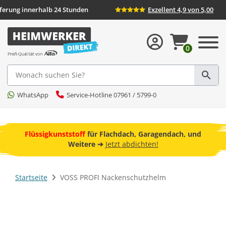
eferung innerhalb 24 Stunden
Exzellent 4,9 von 5,00
0
Suche
WhatsApp
Service-Hotline 07961 / 5799-0
ebot
Flüssigkunststoff
für Flachdach, Garagendach, und
F
Weitere ➔
Jetzt abdichten!
Startseite
VOSS PROFI Nackenschutzhelm