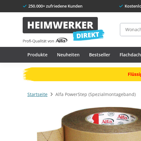
250.000+ zufriedene Kunden
Kostenl
Suche
Produkte
Neuheiten
Bestseller
Flachdac
Flüssi
Startseite
Alfa PowerStep (Spezialmontageband)