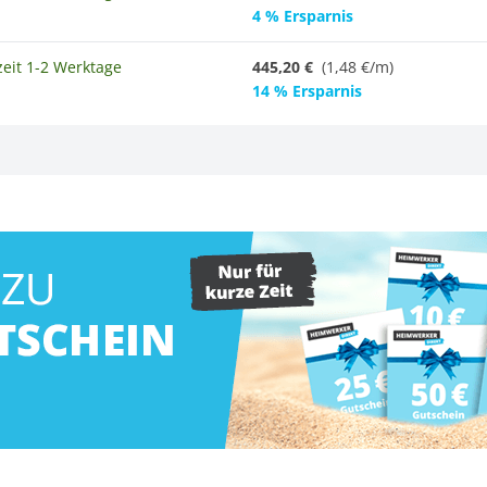
4 % Ersparnis
zeit 1-2 Werktage
445,20 €
(
1,48 €/m
)
14 % Ersparnis