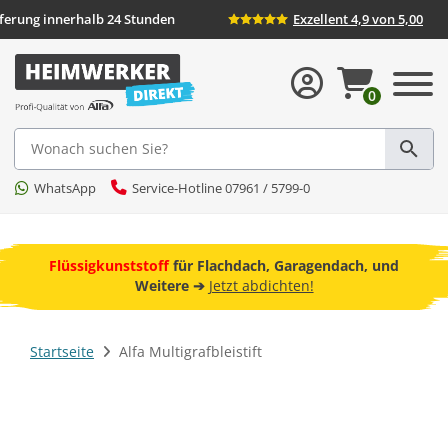
eferung innerhalb 24 Stunden
Exzellent 4,9 von 5,00
0
Suche
WhatsApp
Service-Hotline 07961 / 5799-0
ebot
Flüssigkunststoff
für Flachdach, Garagendach, und
F
Weitere ➔
Jetzt abdichten!
Startseite
Alfa Multigrafbleistift