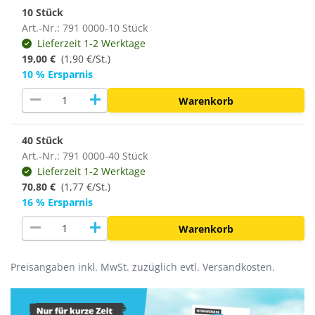
10 Stück
Art.-Nr.: 791 0000-10 Stück
Lieferzeit 1-2 Werktage
19,00 €
(1,90 €/St.)
10 % Ersparnis
remove
add
Warenkorb
40 Stück
Art.-Nr.: 791 0000-40 Stück
Lieferzeit 1-2 Werktage
70,80 €
(
1,77 €/St.
)
16 % Ersparnis
remove
add
Warenkorb
Preisangaben inkl. MwSt. zuzüglich evtl. Versandkosten.