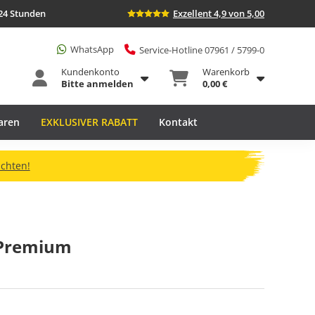
24 Stunden
Exzellent 4,9 von 5,00
WhatsApp
Service-Hotline 07961 / 5799-0
Kundenkonto
Warenkorb
Bitte anmelden
0,00 €
aren
EXKLUSIVER RABATT
Kontakt
ichten!
 Premium