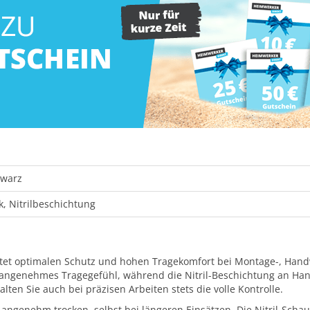
hwarz
ck, Nitrilbeschichtung
tet optimalen Schutz und hohen Tragekomfort bei Montage-, Hand
n angenehmes Tragegefühl, während die Nitril-Beschichtung an Han
en Sie auch bei präzisen Arbeiten stets die volle Kontrolle.
ngenehm trocken, selbst bei längeren Einsätzen. Die Nitril-Schau