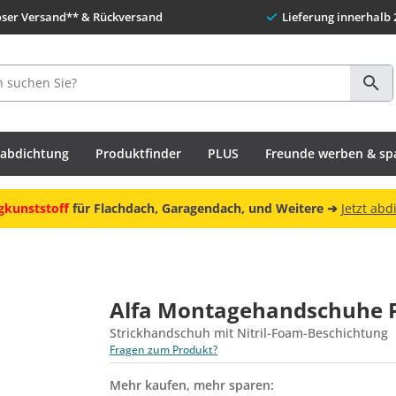
oser Versand** & Rückversand
Lieferung innerhalb 
habdichtung
Produktfinder
PLUS
Freunde werben & sp
gkunststoff
für Flachdach, Garagendach, und Weitere ➔
Jetzt abd
Alfa Montagehandschuhe
Strickhandschuh mit Nitril-Foam-Beschichtung
Fragen zum Produkt?
Mehr kaufen, mehr sparen: