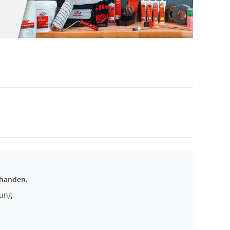
rhanden.
nung