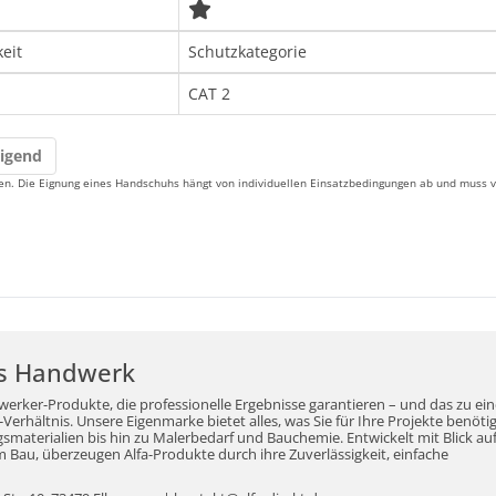
keit
Schutzkategorie
CAT 2
digend
. Die Eignung eines Handschuhs hängt von individuellen Einsatzbedingungen ab und muss von
r's Handwerk
werker-Produkte, die professionelle Ergebnisse garantieren – und das zu ei
erhältnis. Unsere Eigenmarke bietet alles, was Sie für Ihre Projekte benöti
aterialien bis hin zu Malerbedarf und Bauchemie. Entwickelt mit Blick auf
Bau, überzeugen Alfa-Produkte durch ihre Zuverlässigkeit, einfache