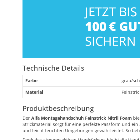
Technische Details
Farbe
grau/sc
Material
Feinstri
Produktbeschreibung
Der
Alfa Montagehandschuh Feinstrick Nitril Foam
bie
Strickmaterial sorgt für eine perfekte Passform und ei
und leicht feuchten Umgebungen gewährleistet. So behalt
Dank des atmungsaktiven Handrückens bleibt die Hand a