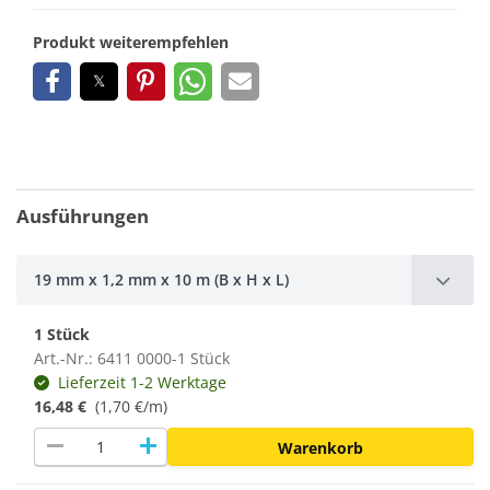
Produkt weiterempfehlen
Ausführungen
19 mm x 1,2 mm x 10 m (B x H x L)
1 Stück
Art.-Nr.: 6411 0000-1 Stück
Lieferzeit 1-2 Werktage
16,48 €
(1,70 €/m)
remove
add
Warenkorb