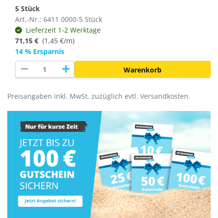
5 Stück
Art.-Nr.: 6411 0000-5 Stück
Lieferzeit 1-2 Werktage
71,15 €
(
1,45 €/m
)
14 % Ersparnis
remove
add
Warenkorb
Preisangaben inkl. MwSt. zuzüglich evtl. Versandkosten.