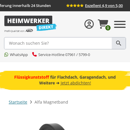
eferung innerhalb 24 Stunden
Exzellent 4,9 von 5,00
0
Suche
WhatsApp
Service-Hotline 07961 / 5799-0
ebot
Flüssigkunststoff
für Flachdach, Garagendach, und
F
Weitere ➔
Jetzt abdichten!
Startseite
Alfa Magnetband