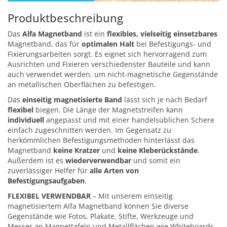
Produktbeschreibung
Das
Alfa Magnetband
ist ein
flexibles, vielseitig einsetzbares
Magnetband, das für
optimalen Halt
bei Befestigungs- und
Fixierungsarbeiten sorgt. Es eignet sich hervorragend zum
Ausrichten und Fixieren verschiedenster Bauteile und kann
auch verwendet werden, um nicht-magnetische Gegenstände
an metallischen Oberflächen zu befestigen.
Das
einseitig magnetisierte Band
lässt sich je nach Bedarf
flexibel
biegen. Die Länge der Magnetstreifen kann
individuell
angepasst und mit einer handelsüblichen Schere
einfach zugeschnitten werden. Im Gegensatz zu
herkömmlichen Befestigungsmethoden hinterlässt das
Magnetband
keine Kratzer
und
keine Kleberückstände
.
Außerdem ist es
wiederverwendbar
und somit ein
zuverlässiger Helfer für
alle Arten von
Befestigungsaufgaben
.
FLEXIBEL VERWENDBAR
– Mit unserem einseitig
magnetisiertem Alfa Magnetband können Sie diverse
Gegenstände wie Fotos, Plakate, Stifte, Werkzeuge und
Messer an Magnettafeln und Metallflächen wie Whiteboards,