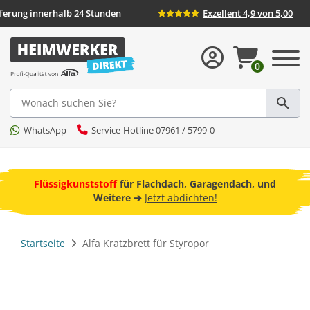
eferung innerhalb 24 Stunden
Exzellent 4,9 von 5,00
0
Suche
WhatsApp
Service-Hotline 07961 / 5799-0
ebot
Flüssigkunststoff
für Flachdach, Garagendach, und
F
Weitere ➔
Jetzt abdichten!
Startseite
Alfa Kratzbrett für Styropor