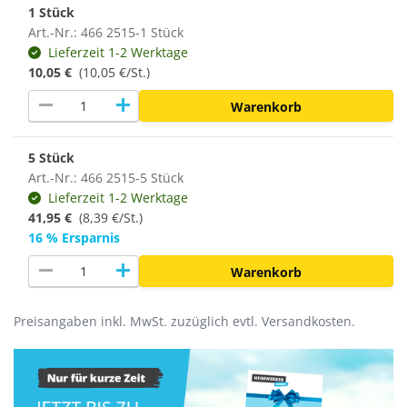
1 Stück
Art.-Nr.: 466 2515-1 Stück
Lieferzeit 1-2 Werktage
10,05 €
(10,05 €/St.)
remove
add
Warenkorb
5 Stück
Art.-Nr.: 466 2515-5 Stück
Lieferzeit 1-2 Werktage
41,95 €
(
8,39 €/St.
)
16 % Ersparnis
remove
add
Warenkorb
Preisangaben inkl. MwSt. zuzüglich evtl. Versandkosten.