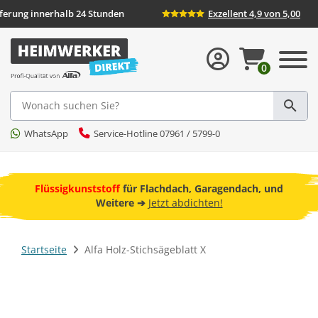
Lieferung innerhalb 24 Stunden
Exzellent 4,9 von 5,00
0
Suche
WhatsApp
Service-Hotline 07961 / 5799-0
ebot
Flüssigkunststoff
für Flachdach, Garagendach, und
F
Weitere ➔
Jetzt abdichten!
Startseite
Alfa Holz-Stichsägeblatt X