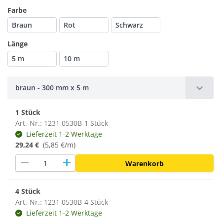
Farbe
Braun
Rot
Schwarz
Länge
5 m
10 m
braun - 300 mm x 5 m
1 Stück
Art.-Nr.: 1231 0530B-1 Stück
Lieferzeit 1-2 Werktage
29,24 €
(5,85 €/m)
remove
add
Warenkorb
4 Stück
Art.-Nr.: 1231 0530B-4 Stück
Lieferzeit 1-2 Werktage