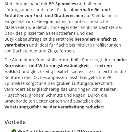
Abdichtungsband mit
PP-Spinnvlies
und offenem
Lüftungsquerschnitt, das für das
dauerhafte Be- und
Entlüften von First- und Gratbereichen
auf Steildächern
eingesetzt wird. Geeignet ist es für unterschiedliche
Materialien wie Beton, Tonziegel oder ähnliche Dachsteine.
Dank des plissierten Seitenstreifens und des
Butylklebeauftrags ist die Firstrolle
besonders einfach zu
verarbeiten
und ideal für flache bis mittlere Profilierungen
von Dachsteinen und Ziegelformen.
Die Aluminium-Kunststoffverbundfolie überzeugt durch
hohe
Korrosions- und Witterungsbeständigkeit
, ist
extrem
reißfest
und gleichzeitig flexibel, sodass sie sich leicht an die
Konturen des Daches anpassen lässt. Das gelochte PP-
Spinnvlies sorgt für einen großen Lüftungsquerschnitt,
verhindert aber gleichzeitig das Eindringen von Insekten,
Flugschnee, grobem Schmutz und Regen. Durch die
umgebördelten Seitenkanten wird zusätzlich die
Verletzungsgefahr bei der Verarbeitung reduziert
.
Vorteile
Großer Lüftungsquerschnitt (210 cm²/m)