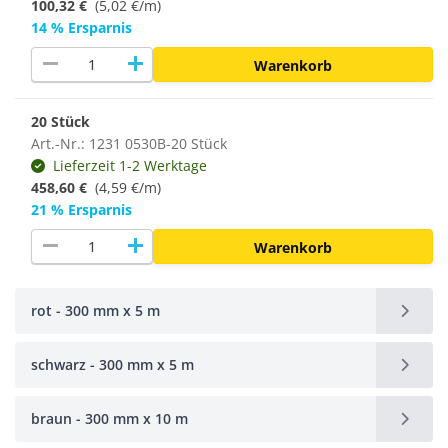
100,32 €
(5,02 €/m)
14 % Ersparnis
remove
add
Warenkorb
20 Stück
Art.-Nr.: 1231 0530B-20 Stück
Lieferzeit 1-2 Werktage
458,60 €
(
4,59 €/m
)
21 % Ersparnis
remove
add
Warenkorb
rot - 300 mm x 5 m
schwarz - 300 mm x 5 m
braun - 300 mm x 10 m