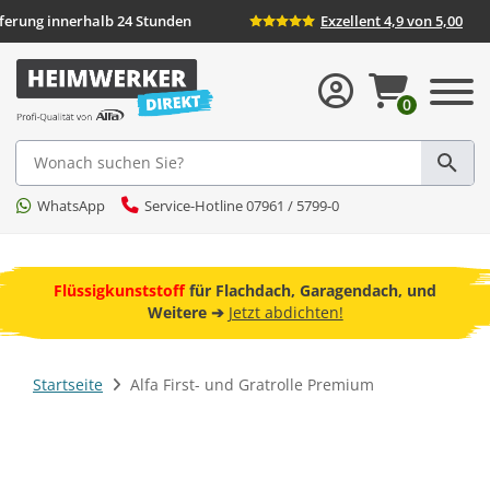
Lieferung innerhalb 24 Stunden
Exzellent 4,9 von 5,00
0
Suche
WhatsApp
Service-Hotline 07961 / 5799-0
ebot
Flüssigkunststoff
für Flachdach, Garagendach, und
F
Weitere ➔
Jetzt abdichten!
Startseite
Alfa First- und Gratrolle Premium