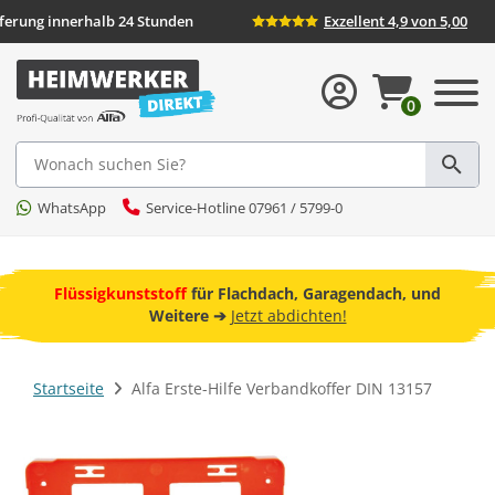
eferung innerhalb 24 Stunden
Exzellent 4,9 von 5,00
0
Suche
WhatsApp
Service-Hotline 07961 / 5799-0
ebot
Flüssigkunststoff
für Flachdach, Garagendach, und
F
Weitere ➔
Jetzt abdichten!
Startseite
Alfa Erste-Hilfe Verbandkoffer DIN 13157