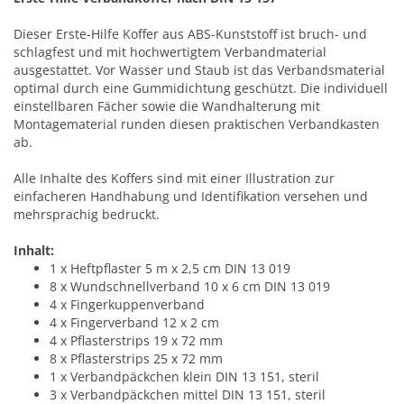
Dieser Erste-Hilfe Koffer aus ABS-Kunststoff ist bruch- und
schlagfest und mit hochwertigtem Verbandmaterial
ausgestattet. Vor Wasser und Staub ist das Verbandsmaterial
optimal durch eine Gummidichtung geschützt. Die individuell
einstellbaren Fächer sowie die Wandhalterung mit
Montagematerial runden diesen praktischen Verbandkasten
ab.
Alle Inhalte des Koffers sind mit einer Illustration zur
einfacheren Handhabung und Identifikation versehen und
mehrsprachig bedruckt.
Inhalt:
1 x Heftpflaster 5 m x 2,5 cm DIN 13 019
8 x Wundschnellverband 10 x 6 cm DIN 13 019
4 x Fingerkuppenverband
4 x Fingerverband 12 x 2 cm
4 x Pflasterstrips 19 x 72 mm
8 x Pflasterstrips 25 x 72 mm
1 x Verbandpäckchen klein DIN 13 151, steril
3 x Verbandpäckchen mittel DIN 13 151, steril