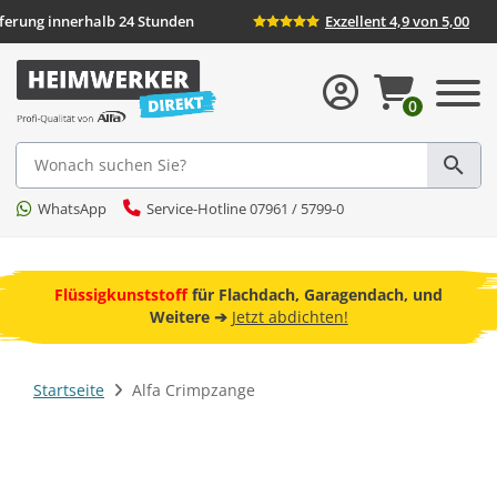
eferung innerhalb 24 Stunden
Exzellent 4,9 von 5,00
0
Suche
WhatsApp
Service-Hotline 07961 / 5799-0
ebot
Flüssigkunststoff
für Flachdach, Garagendach, und
F
Weitere ➔
Jetzt abdichten!
Startseite
Alfa Crimpzange