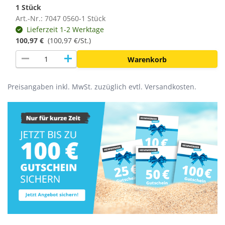
1 Stück
Art.-Nr.: 7047 0560-1 Stück
Lieferzeit 1-2 Werktage
100,97 €
(
100,97 €/St.
)
remove
add
Warenkorb
Preisangaben inkl. MwSt. zuzüglich evtl. Versandkosten.