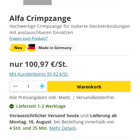
Alfa Crimpzange
Hochwertige Crimpzange für isolierte Steckverbindungen
mit austauschbaren Einsätzen
Fragen zum Produkt?
Neu
Made in Germany
nur 100,97 €/St.
Mit Kundenkonto 95,92 €/St.
remove
add
Warenkorb
Alle Preisangaben inkl. MwSt. | Versandkostenfrei
Lieferzeit 1-2 Werktage
Voraussichtlicher Versand heute
und
Lieferung ab
Montag, 10. August
, bei Bestellung innerhalb von
4 Std. und 25 Min.
Mehr Details