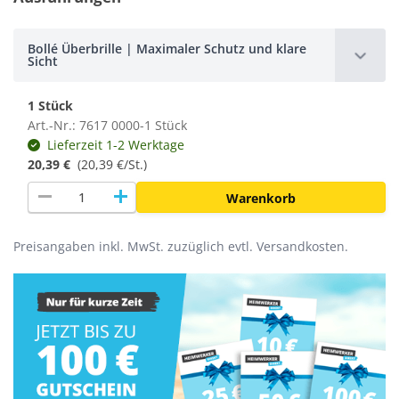
Bollé Überbrille | Maximaler Schutz und klare
Sicht
1 Stück
Art.-Nr.: 7617 0000-1 Stück
Lieferzeit 1-2 Werktage
20,39 €
(
20,39 €/St.
)
remove
add
Warenkorb
Preisangaben inkl. MwSt. zuzüglich evtl. Versandkosten.