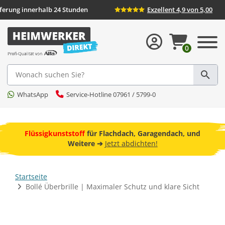
eferung innerhalb 24 Stunden
Exzellent 4,9 von 5,00
0
Suche
WhatsApp
Service-Hotline 07961 / 5799-0
ebot
Flüssigkunststoff
für Flachdach, Garagendach, und
F
Weitere ➔
Jetzt abdichten!
Startseite
Bollé Überbrille | Maximaler Schutz und klare Sicht