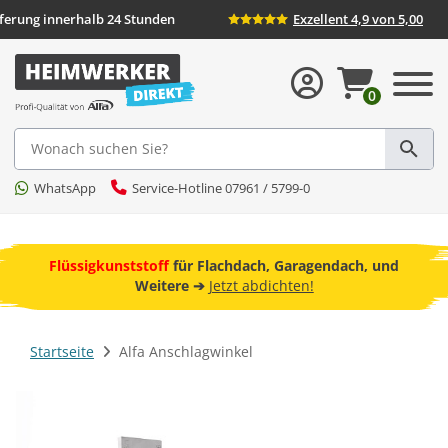
eferung innerhalb 24 Stunden
Exzellent 4,9 von 5,00
0
Suche
WhatsApp
Service-Hotline 07961 / 5799-0
ebot
Flüssigkunststoff
für Flachdach, Garagendach, und
F
Weitere ➔
Jetzt abdichten!
Startseite
Alfa Anschlagwinkel