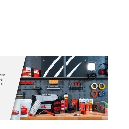
nem
gen:
 die