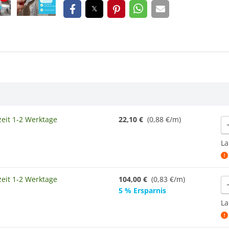
zeit 1-2 Werktage
22,10 €
(0,88 €/m)
re
La
zeit 1-2 Werktage
104,00 €
(0,83 €/m)
re
5 % Ersparnis
La