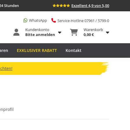
24 Stunden
Exzellent 4,9 von 5,00
WhatsApp
Service-Hotline 07961 / 5799-0
Kundenkonto
Warenkorb
Bitte anmelden
0,00 €
aren
EXKLUSIVER RABATT
Kontakt
ichten!
nprofil