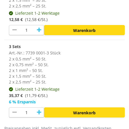
2 x 1,5 mm² – 50 St.
2 x 2,5 mm² – 25 St.
Lieferzeit 1-2 Werktage
12,58 €
(12,58 €/St.)
remove
add
Warenkorb
3 Sets
Art.-Nr.: 7739 0001-3 Stück
2 x 0,5 mm² – 50 St.
2 x 0,75 mm² – 50 St.
2 x 1 mm² – 50 St.
2 x 1,5 mm² – 50 St.
2 x 2,5 mm² – 25 St.
Lieferzeit 1-2 Werktage
35,37 €
(
11,79 €/St.
)
6 % Ersparnis
remove
add
Warenkorb
Preisangaben inkl. MwSt. zuzüglich evtl. Versandkosten.