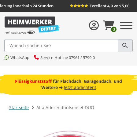
ieferung innerhalb 24 Stunden
Exzellent 4,9 von 5,00
0
Suche
WhatsApp
Service-Hotline 07961 / 5799-0
ebot
Flüssigkunststoff
für Flachdach, Garagendach, und
F
Weitere ➔
Jetzt abdichten!
Startseite
Alfa Aderendhülsenset DUO