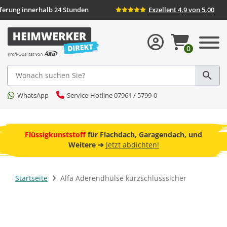
eferung innerhalb 24 Stunden
Exzellent 4,9 von 5,00
0
Suche
WhatsApp
Service-Hotline 07961 / 5799-0
ebot
Flüssigkunststoff
für Flachdach, Garagendach, und
F
Weitere ➔
Jetzt abdichten!
Startseite
Alfa Aderendhülse kurzschlusssicher