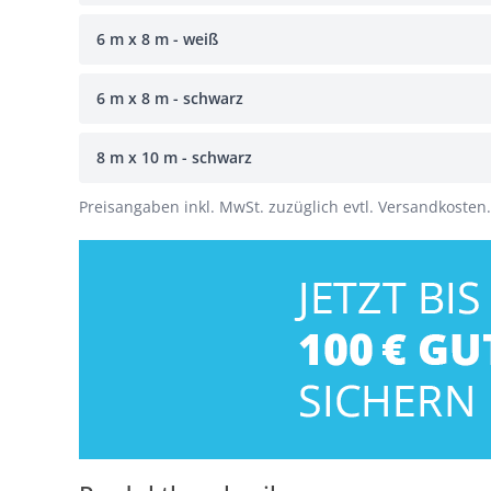
6 m x 8 m - weiß
6 m x 8 m - schwarz
8 m x 10 m - schwarz
Preisangaben inkl. MwSt. zuzüglich evtl. Versandkosten.