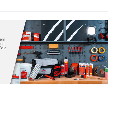
nem
gen:
 die