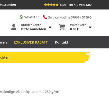
24 Stunden
Exzellent 4,9 von 5,00
WhatsApp
Service-Hotline 07961 / 5799-0
Kundenkonto
Warenkorb
Bitte anmelden
0,00 €
aren
EXKLUSIVER RABATT
Kontakt
ichten!
beständige Abdeckplane mit 250 g/m²