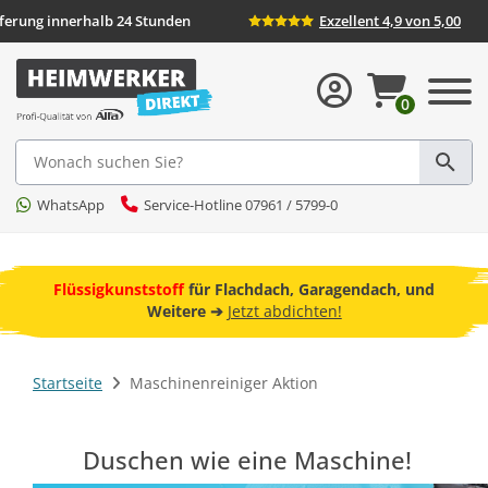
Lieferung innerhalb 24 Stunden
Exzellent 4,9 von 5,00
0
Suche
WhatsApp
Service-Hotline 07961 / 5799-0
ebot
Flüssigkunststoff
für Flachdach, Garagendach, und
F
Weitere ➔
Jetzt abdichten!
Startseite
Maschinenreiniger Aktion
Duschen wie eine Maschine!