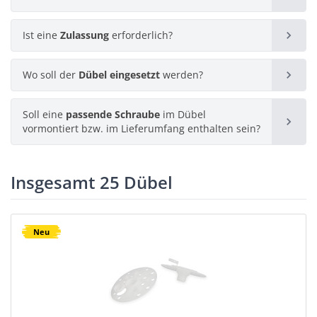
13 Produkte
Ist eine
Porenbeton
Zulassung
erforderlich?
Kunststoff
Wo soll der
Durchsteckmontage
Dübel eingesetzt
werden?
6 Produkte
Ja
19 Produkte
Soll eine
passende Schraube
im Dübel
15 Produkte
Im Innenbereich
Vollziegel
8 Produkte
vormontiert bzw. im Lieferumfang enthalten sein?
Metall
18 Produkte
11 Produkte
Nein
6 Produkte
Ja
Insgesamt 25 Dübel
Im Außenbereich
Hochlochziegel
15 Produkte
9 Produkte
Neu
20 Produkte
8 Produkte
Nein
Kalksandvollstein
17 Produkte