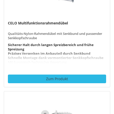
1 Produkt
Mineralwolleplatten
CELO Multifunktionsrahmendübel
Qualitäts-Nylon-Rahmendübel mit Senkbund und passender
3 Produkte
Senkkopfschraube
Sicherer Halt durch langen Spreizbereich und frühe
Spreizung
Präzises Versenken im Anbauteil durch Senkbund
Schnelle Montage dank vormontierter Senkkopfschraube
Mit Europäisch Technischer Bewertung
Alterungs-, witterungs- und UV-beständig
Zum Produkt