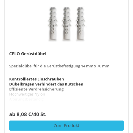
CELO Gerüstdübel
Spezialdübel für die Gerüstbefestigung 14 mm x 70 mm
Kontrolliertes Einschrauben
Dübelkragen verhindert das Rutschen
Effiziente Verdrehsicherung
Hochwertiges Nylon
Alterungsbeständig
Durchmesser x Länge: 14 mm x 70 mm
ab 8,08 €/40 St.
Zum Produkt