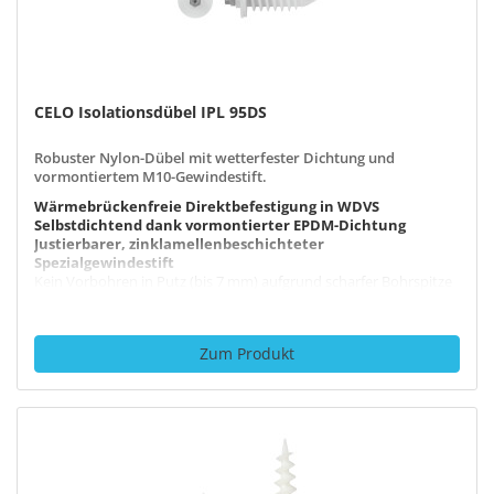
CELO Isolationsdübel IPL 95DS
Robuster Nylon-Dübel mit wetterfester Dichtung und
vormontiertem M10-Gewindestift.
Wärmebrückenfreie Direktbefestigung in WDVS
Selbstdichtend dank vormontierter EPDM-Dichtung
Justierbarer, zinklamellenbeschichteter
Spezialgewindestift
Kein Vorbohren in Putz (bis 7 mm) aufgrund scharfer Bohrspitze
Alterungs-, witterungs- und UV-beständig
Zum Produkt