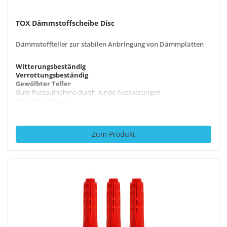
11 Produkte
TOX Dämmstoffscheibe Disc
Dämmstoffteller zur stabilen Anbringung von Dämmplatten
Kalksandlochstein
Witterungsbeständig
Verrottungsbeständig
5 Produkte
Gewölbter Teller
Gute Putzaufnahme durch runde Aussparungen
Mit Abdeckkappe
WDVS
Zum Produkt
4 Produkte
EPS
2 Produkte