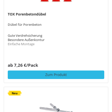
Holzfaserdämmplatten
TOX Porenbetondübel
2 Produkte
Dübel für Porenbeton
Gute Verdrehsicherung
Gipskartonplatte
Besondere Außenkontur
Einfache Montage
3 Produkte
ab 7,26 €/Pack
Naturstein
Zum Produkt
4 Produkte
Neu
Hartschaumplatten