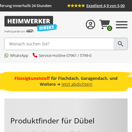
d
Lieferung innerhalb 24 Stunden
Exzellent 
0
Suche
WhatsApp
Service-Hotline 07961 / 5799-0
ebot
Flüssigkunststoff
für Flachdach, Garagendach, und
F
Weitere ➔
Jetzt abdichten!
Produktfinder für Dübel